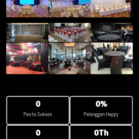
0
0
%
Pesta Sukses
Pelanggan Happy
0
0
Th