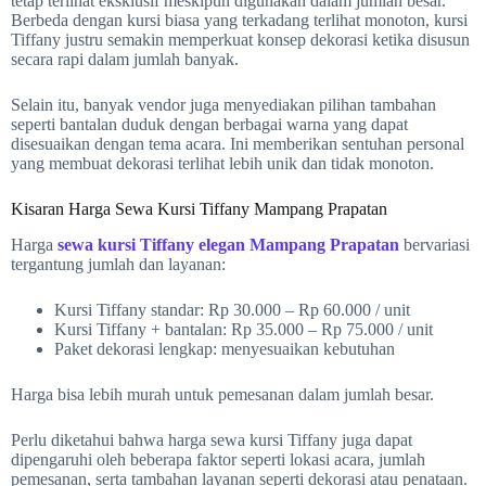
tetap terlihat eksklusif meskipun digunakan dalam jumlah besar.
Berbeda dengan kursi biasa yang terkadang terlihat monoton, kursi
Tiffany justru semakin memperkuat konsep dekorasi ketika disusun
secara rapi dalam jumlah banyak.
Selain itu, banyak vendor juga menyediakan pilihan tambahan
seperti bantalan duduk dengan berbagai warna yang dapat
disesuaikan dengan tema acara. Ini memberikan sentuhan personal
yang membuat dekorasi terlihat lebih unik dan tidak monoton.
Kisaran Harga Sewa Kursi Tiffany Mampang Prapatan
Harga
sewa kursi Tiffany elegan Mampang Prapatan
bervariasi
tergantung jumlah dan layanan:
Kursi Tiffany standar: Rp 30.000 – Rp 60.000 / unit
Kursi Tiffany + bantalan: Rp 35.000 – Rp 75.000 / unit
Paket dekorasi lengkap: menyesuaikan kebutuhan
Harga bisa lebih murah untuk pemesanan dalam jumlah besar.
Perlu diketahui bahwa harga sewa kursi Tiffany juga dapat
dipengaruhi oleh beberapa faktor seperti lokasi acara, jumlah
pemesanan, serta tambahan layanan seperti dekorasi atau penataan.