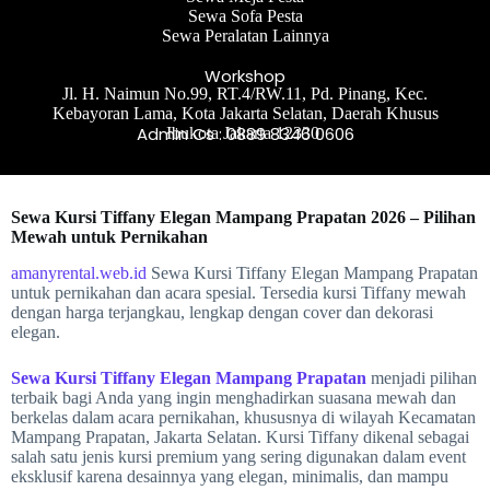
Sewa Sofa Pesta
Sewa Peralatan Lainnya
Workshop
Jl. H. Naimun No.99, RT.4/RW.11, Pd. Pinang, Kec.
Kebayoran Lama, Kota Jakarta Selatan, Daerah Khusus
Admin Cs : 0889 8346 0606
Ibukota Jakarta 12330
Sewa Kursi Tiffany Elegan Mampang Prapatan 2026 – Pilihan
Mewah untuk Pernikahan
amanyrental.web.id
Sewa Kursi Tiffany Elegan Mampang Prapatan
untuk pernikahan dan acara spesial. Tersedia kursi Tiffany mewah
dengan harga terjangkau, lengkap dengan cover dan dekorasi
elegan.
Sewa Kursi Tiffany Elegan Mampang Prapatan
menjadi pilihan
terbaik bagi Anda yang ingin menghadirkan suasana mewah dan
berkelas dalam acara pernikahan, khususnya di wilayah Kecamatan
Mampang Prapatan, Jakarta Selatan. Kursi Tiffany dikenal sebagai
salah satu jenis kursi premium yang sering digunakan dalam event
eksklusif karena desainnya yang elegan, minimalis, dan mampu