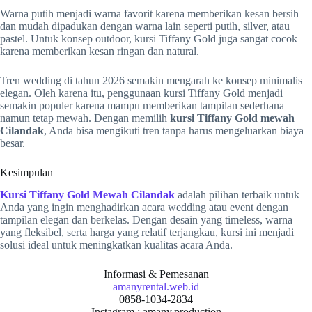
Warna putih menjadi warna favorit karena memberikan kesan bersih
dan mudah dipadukan dengan warna lain seperti putih, silver, atau
pastel. Untuk konsep outdoor, kursi Tiffany
Gold
juga sangat cocok
karena memberikan kesan ringan dan natural.
Tren wedding di tahun 2026 semakin mengarah ke konsep minimalis
elegan. Oleh karena itu, penggunaan kursi Tiffany
Gold
menjadi
semakin populer karena mampu memberikan tampilan sederhana
namun tetap mewah. Dengan memilih
kursi Tiffany
Gold
mewah
Cilandak
, Anda bisa mengikuti tren tanpa harus mengeluarkan biaya
besar.
Kesimpulan
Kursi Tiffany
Gold
Mewah Cilandak
adalah pilihan terbaik untuk
Anda yang ingin menghadirkan acara wedding atau event dengan
tampilan elegan dan berkelas. Dengan desain yang timeless, warna
yang fleksibel, serta harga yang relatif terjangkau, kursi ini menjadi
solusi ideal untuk meningkatkan kualitas acara Anda.
Informasi & Pemesanan
amanyrental.web.id
0858-1034-2834
Instagram : amany.production