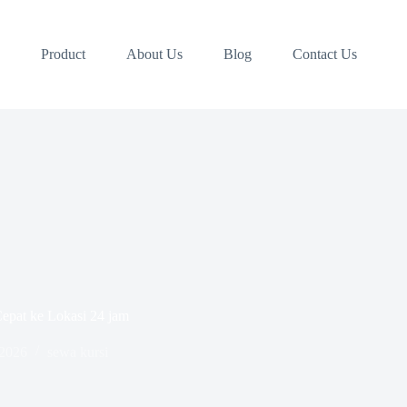
Product
About Us
Blog
Contact Us
Cepat ke Lokasi 24 jam
 2026
sewa kursi